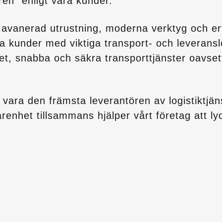
ren” enligt våra kunder.
r avanerad utrustning, moderna verktyg och e
åra kunder med viktiga transport- och leverans
tet, snabba och säkra transporttjänster oavset
t vara den främsta leverantören av logistiktjäns
farenhet tillsammans hjälper vårt företag att l
.