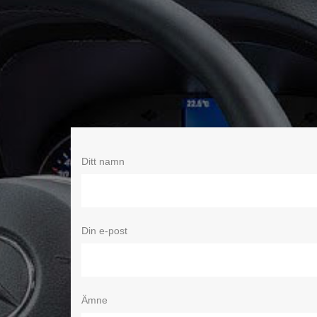
Ditt namn
Din e-post
Ämne