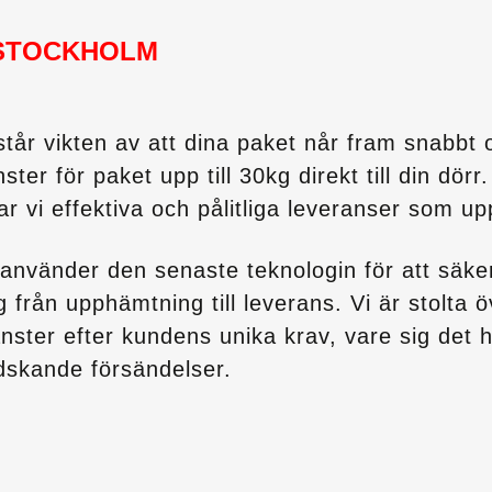
STOCKHOLM
tår vikten av att dina paket når fram snabbt 
ster för paket upp till 30kg direkt till din dör
 vi effektiva och pålitliga leveranser som upp
använder den senaste teknologin för att säkers
rån upphämtning till leverans. Vi är stolta öve
nster efter kundens unika krav, vare sig det 
dskande försändelser.