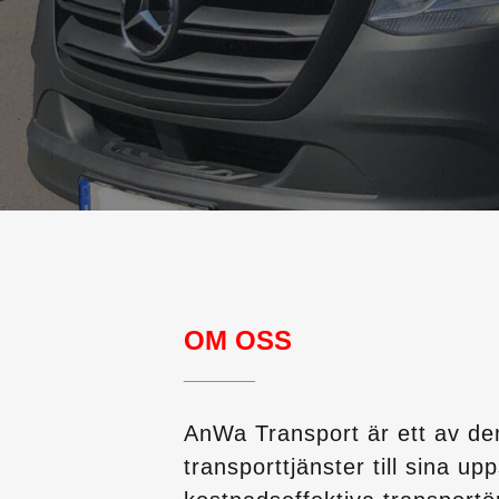
OM OSS
________
AnWa Transport är ett av de
transporttjänster till sina u