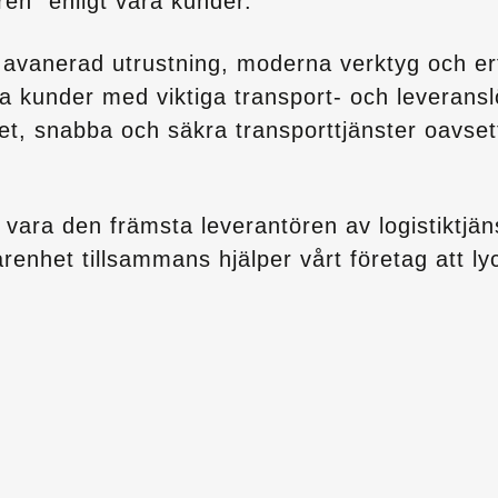
ren” enligt våra kunder.
r avanerad utrustning, moderna verktyg och e
åra kunder med viktiga transport- och leverans
tet, snabba och säkra transporttjänster oavset
t vara den främsta leverantören av logistiktjäns
farenhet tillsammans hjälper vårt företag att l
.