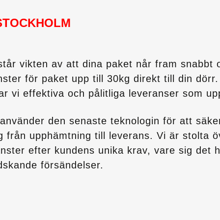
STOCKHOLM
tår vikten av att dina paket når fram snabbt 
ster för paket upp till 30kg direkt till din dör
 vi effektiva och pålitliga leveranser som upp
använder den senaste teknologin för att säkers
rån upphämtning till leverans. Vi är stolta öve
nster efter kundens unika krav, vare sig det 
dskande försändelser.