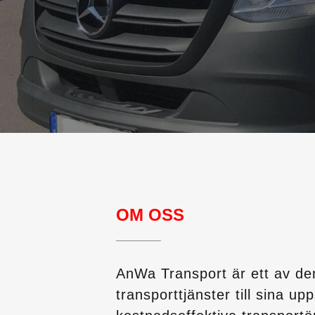
OM OSS
________
AnWa Transport är ett av de
transporttjänster till sina u