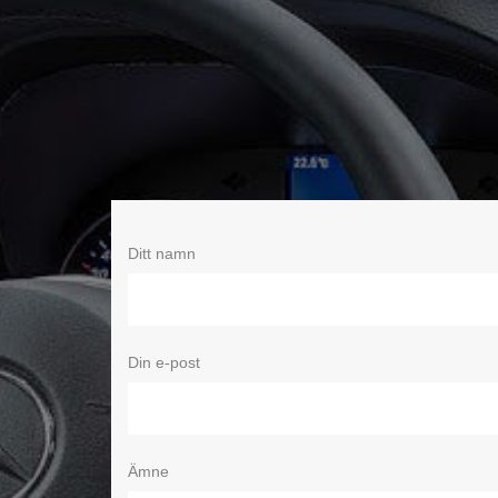
Ditt namn
Din e-post
Ämne