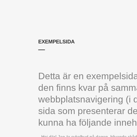
EXEMPELSIDA
Detta är en exempelsida.
den finns kvar på samma
webbplatsnavigering (i 
sida som presenterar dem
kunna ha följande innehå
Hej där! Jag är cykelbud på dagen, blivande skåd